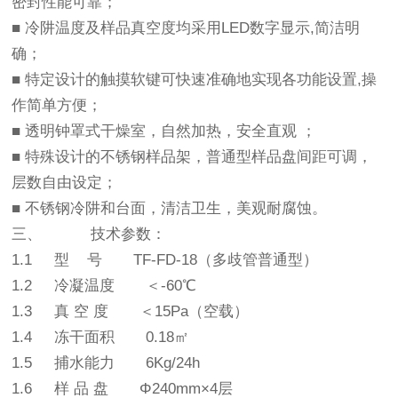
密封性能可靠；
■ 冷阱温度及样品真空度均采用LED数字显示,简洁明
确；
■ 特定设计的触摸软键可快速准确地实现各功能设置,操
作简单方便；
■ 透明钟罩式干燥室，自然加热，安全直观 ；
■ 特殊设计的不锈钢样品架，普通型样品盘间距可调，
层数自由设定；
■ 不锈钢冷阱和台面，清洁卫生，美观耐腐蚀。
三、 技术参数：
1.1 型 号 TF-
FD
-18（多歧管普通型）
1.2 冷凝温度 ＜-60℃
1.3 真 空 度 ＜15Pa（空载）
1.4 冻干面积 0.18㎡
1.5 捕水能力 6Kg/24h
1.6 样 品 盘 Φ240mm×4层