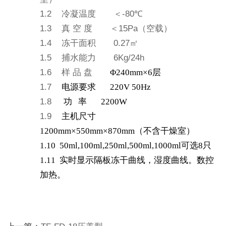
1.2
冷凝温度
＜
-80
℃
1.3
真
空
度
＜
15Pa
（空载）
1.4
冻干面积
0.27
㎡
1.5
捕水能力
6Kg/24h
1.6
样
品
盘
Φ240mm×6
层
1.7
电源要求 220V 50Hz
1.8
功 率 2200W
1.9
主机尺寸
1200mm×550mm×870mm（不含干燥室）
1.10
50ml,100ml,250ml,500ml,1000ml
可选8只
1.11
实时显示隔板冻干曲线，湿度曲线。数控
加热。