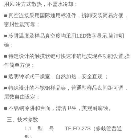
用风
冷方式散热，不需水冷却；
■
真空连接采用国际通用标准件，拆卸安装简易方便，
密封性能可靠；
■
冷阱温度及样品真空度均采用
LED
数字显示
,
简洁明
确；
■
特定设计的触摸软键可快速准确地实现各功能设置
,
操
作简单方便；
■
透明钟罩式干燥室，自然加热，安全直观
；
■
特殊设计的不锈钢样品架，普通型样品盘间距可调，
层数自由设定；
■ 不锈钢冷阱和台面，清洁卫生，美观耐腐蚀。
三、技术参数
1.1
型
号
TF-
FD
-27S
（多歧管普通
型）