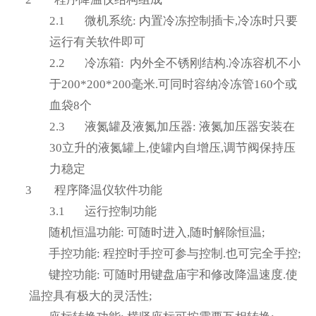
2.1
微机系统
:
内置冷冻控制插卡
,
冷冻时只要
运行有关软件即可
2.2
冷冻箱
:
内外全不锈刚结构
.
冷冻容机不小
于
200*200*200
毫米
.
可同时容纳冷冻管
160
个或
血袋
8
个
2.3
液氮罐及液氮加压器
:
液氮加压器安装在
30
立升的液氮罐上
,
使罐内自增压
,
调节阀保持压
力稳定
3
程序降温仪软件功能
3.1
运行控制功能
随机恒温功能
:
可随时进入
,
随时解除恒温
;
手控功能
:
程控时手控可参与控制
.
也可完全手控
;
键控功能
:
可随时用键盘庙宇和修改降温速度
.
使
温控具有极大的灵活性
;