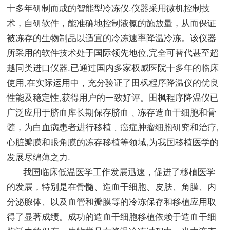
十多年研制而成的智能型冷冻仪
.
仪器采用微机控制技
术，自研软件，能准确地控制液氮的施放量，从而保证
被冻存的生物制品以适宜的冷冻速率降温冷冻。该仪器
所采用的软件技术处于国际领先地位
,
完全可替代甚至超
越同类进口仪器
.
已通过国内多家权威医院十多年的临床
使用
,
在实际运用中，充分验证了田枫程序降温仪的优良
性能及稳定性
,
获得用户的一致好评。田枫程序降温仪已
广泛应用于脐血库长期保存脐血﹑冻存造血干细胞和骨
髓，为白血病患者进行移植﹑癌症肿瘤细胞研究和治疗
,
心脏瓣膜和眼角膜的冻存移植等领域
,
为我国移植医学的
发展尽绵薄之力
.
我国临床低温医学工作发展迅速，促进了移植医学
的发展，特别是在骨髓、造血干细胞、皮肤、角膜、内
分泌腺体、以及血管和瓣膜等的冷冻保存和移植应用取
得了显著成绩。成功的造血干细胞移植依赖于造血干细