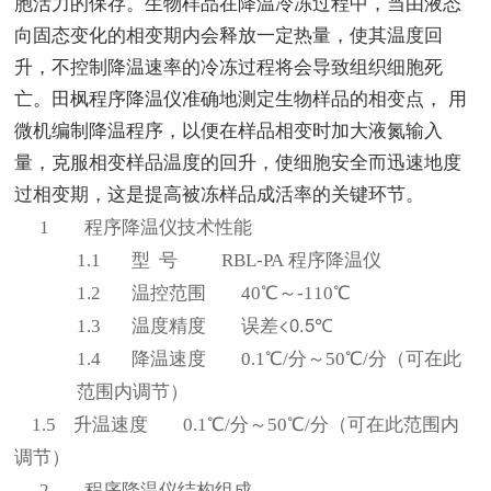
胞活力的保存。生物样品在降温冷冻过程中，当由液态
向固态变化的相变期内会释放一定热量，使其温度回
升，不控制降温速率的冷冻过程将会导致组织细胞死
亡。田枫程序降温仪准确地测定生物样品的相变点， 用
微机编制降温程序，以便在样品相变时加大液氮输入
量，克服相变样品温度的回升，使细胞安全而迅速地度
过相变期，这是提高被冻样品成活率的关键环节。
1
程序降温仪技术性能
1.1
型
号
RBL-PA
程序降温仪
1.2
温控范围
40
℃～-
110
℃
<0.5
1.3
温度精度
误差
℃
1.4
降温速度
0.1
℃
/
分～
50
℃
/
分（可在此
范围内调节）
1.5
升
温速度
0.1
℃
/
分～
50
℃
/
分（可在此范围内
调节）
2
程序降温仪
结构组成