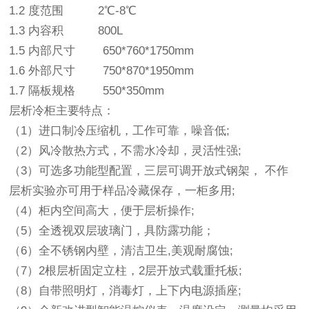
1.2 度范围 2℃-8℃
1.3 内容积 800L
1.5 内部尺寸 650*760*1750mm
1.6 外部尺寸 750*870*1950mm
1.7 隔板规格 550*350mm
层析冷柜主要特点：
（1）进口制冷压缩机，工作可靠，噪音低;
（2）风冷散热方式，不需水冷却，灵活性强;
（3）可选多功能型配置，三层可调开放式钢架， 不作
层析实验亦可用于样品冷藏保存，一柜多用;
（4）柜内空间高大，便于层析操作;
（5）全透视双层玻璃门，具防露功能；
（6）全不锈钢内壁，清洁卫生,美观耐腐蚀;
（7）2根层析固定立柱，2层开放式载重托板;
（8）自带照明灯，消毒灯，上下内电源插座;