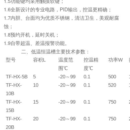
1.5功能键均采用触摸软键；
1.6全新设计的专业电路，PID输出，控温更精确；
1.7内胆、台面均为优质不锈钢，清洁卫生，美观耐腐
蚀；
1.8预约开机，延时关机；
1.9自带超温、差温报警功能。
二、
低温恒温槽
主要技术参数：
型号
容积L
温度范
控温精
功率W
围℃
度℃
TF-HX-5B
5
-20～99
0.1
500
TF-HX-
10
-20～99
0.1
520
10B
TF-HX-
15
-20～99
0.1
750
15B
TF-HX-
20
-20～99
0.1
750
20B