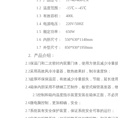
1.1
产品型号： TF-40-400-LA
1.2
温度范围： -15℃～-45℃
1.3
有效容积： 400L
1.4
电源电压： 220V/50HZ
1.5
额定功率： 650W
1.6
内胆尺寸： 550*630*1140mm
1.7
外型尺寸： 850*930*1950mm
2.
产品介绍：
2.1
保温门和二次密封内双重门体，使用方便且减少冷量
2.2
采用高效风冷冷凝器，散热效果好，制冷速度快；
2.3
超厚环保保温层，有效减少冷量损失，节能，延长使
2.4
箱体内胆采用不锈钢工艺制作，板管式铜管蒸发器，
2.5
控制和箱内温度指示装置安装在箱体正面，不必
2.6
微电脑控制，更加精确，安全；
2.7
系统装有安全保护装置，保证系统安全可靠的运行；