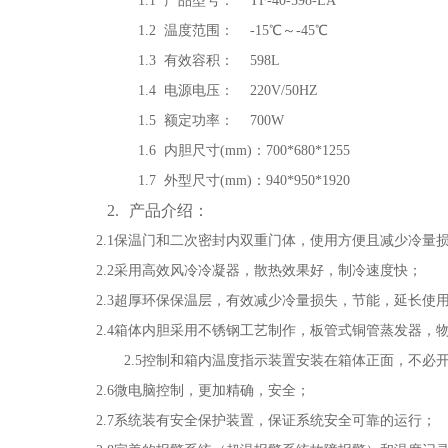
1.1
产品型号： TF-40-598-LA
1.2
温度范围： -15℃～-45℃
1.3
有效容积： 598L
1.4
电源电压： 220V/50HZ
1.5
额定功率： 700W
1.6
内胆尺寸(mm)：700*680*1255
1.7
外型尺寸(mm)：940*950*1920
2.
产品介绍：
2.1
保温门和二次密封内双重门体，使用方便且减少冷量
2.2
采用高效风冷冷凝器，散热效果好，制冷速度快；
2.3
超厚环保保温层，有效减少冷量损失，节能，延长使
2.4
箱体内胆采用不锈钢工艺制作，板管式铜管蒸发器，
2.5
控制和箱内温度指示装置安装在箱体正面，不必
2.6
微电脑控制，更加精确，安全；
2.7
系统装有安全保护装置，保证系统安全可靠的运行；