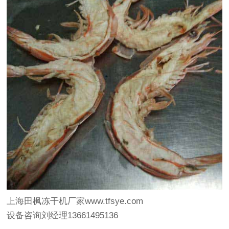
上海田枫冻干机厂家www.tfsye.com
设备咨询刘经理13661495136