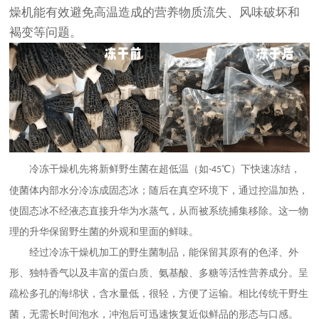
燥机
能有效避免高温造成的营养物质流失、风味破坏和
褐变等问题。
冷冻干燥机
先将新鲜野生菌在超低温（如
℃）下快速冻结，
-45
使菌体内部水分
冷冻
成固态冰；随后在真空环境下，通过控温加热，
使固态冰不经液态直接升华为水蒸气，从而被系统捕集移除。这一物
理
的
升华
保留野生菌的外观和里面的鲜味
。
经过
冷冻干燥机
加工的野生菌制品，能保留其原有的色泽、外
形、独特香气以及丰富的蛋白质、氨基酸、多糖等活性营养成分。呈
疏松多孔的海绵状，含水量低，
很
轻，方便了运输。
相比传统干野生
菌，无需长时间泡水，冲泡后可迅速恢复近似鲜品的形态与口感。