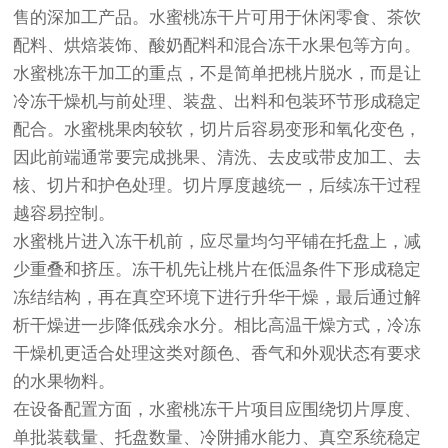
售的深加工产品。水蜜桃冻干片可用于休闲零食、茶饮
配料、烘焙装饰、酸奶配料和混合冻干水果包等方向。
水蜜桃冻干加工的重点，不是简单把桃片脱水，而是让
冷冻干燥机与前处理、装盘、出料和包装环节形成稳定
配合。水蜜桃果肉较软，切片后容易变形和氧化变色，
因此前端通常要完成挑果、清洗、去皮或带皮加工、去
核、切片和护色处理。切片厚度越统一，后续冻干过程
越容易控制。
水蜜桃片进入冻干机前，应尽量均匀平铺在托盘上，减
少重叠和挤压。冻干机先让桃片在低温条件下形成稳定
冻结结构，再在真空环境下进行升华干燥，最后通过解
析干燥进一步降低残余水分。相比高温干燥方式，冷冻
干燥机更适合处理这类对颜色、香气和外观状态有要求
的水果物料。
在设备配置方面，水蜜桃冻干片项目应围绕切片厚度、
单批装载量、托盘数量、冷阱捕水能力、真空系统稳定