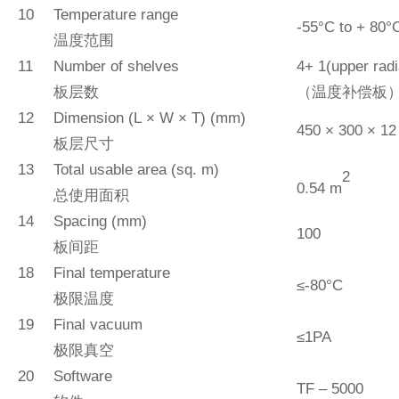
10
Temperature range
-
5
5
°C to +
8
0°
温度范围
11
Number of shelves
4
+ 1(upper radi
板层数
（温度补偿板
12
Dimension (L
×
W
×
T) (mm)
45
0
×
300
×
12
板层尺寸
13
Total usable area (sq.
m)
2
0.54 m
总使用面积
14
Spacing (mm)
100
板间距
18
Final temperature
≤-
80
°C
极限温度
1
9
Final
v
acuum
≤
1PA
极限真空
20
Software
TF
–
5
000