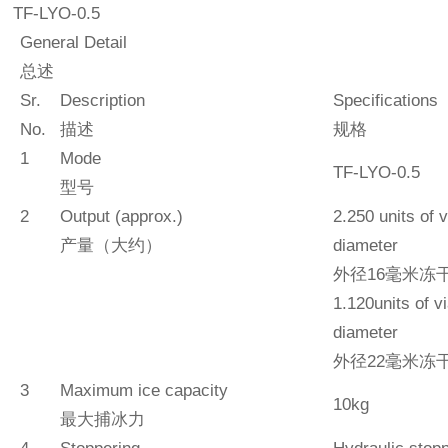
TF-
LYO
-0.5
General Detail
总述
Sr.
Description
Specifications
No.
描述
规格
1
Mode
TF-
LYO
-
0.5
型号
2
Output (approx.)
2.250
units
of
产量（大约）
diameter
外径
16
毫米冻
1.120
units
of v
diameter
外径
22
毫米冻
3
Maximum ice capacity
10k
g
最大捕冰力