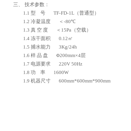
三、
技术参数：
1.1
型
号
TF-
FD
-1L
（普通型）
1.2
冷凝温度
＜
-80
℃
1.3
真
空
度
＜
15Pa
（空载）
1.4
冻干面积
0.12
㎡
1.5
捕水能力
3Kg/24h
1.6
样
品
盘
Φ200mm×4层
1.7
电源要求
220V 50Hz
1.8
功
率
16
00W
1.9
机器尺寸
600
mm
*600
mm
*900
mm