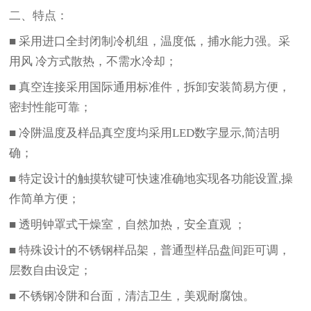
二、
特点：
■
采用进口全封闭制冷机组，温度低，捕水能力强。采
用风
冷方式散热，不需水冷却
；
■
真空连接采用国际通用标准件，拆卸安装简易方便，
密封性能可靠
；
■
冷阱温度及样品真空度均采用
LED
数字显示
,
简洁明
确
；
■
特定设计的触摸软键可快速准确地实现各功能设置
,
操
作简单方便
；
■
透明钟罩式干燥室，自然加热，安全直观
；
■
特殊设计的不锈钢样品架，普通型样品盘间距可调，
层数自由设定
；
■
不锈钢冷阱和台面，清洁卫生，美观耐腐蚀
。