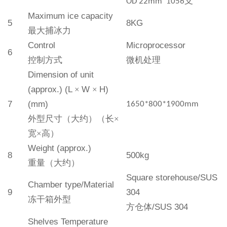
支
OD 22mm 1056
Maximum ice capacity
5
8KG
最大捕冰力
Control
Microprocessor
6
控制方式
微机处理
Dimension of unit
(approx.) (L
×
W
×
H)
7
(mm)
1650*800*1900mm
外型尺寸（大约）（长
×
宽×高）
Weight (approx.)
8
50
0kg
重量（大约）
Square storehouse
/
SUS
Chamber type
/
Material
9
304
冻干箱外型
方仓
体
/
SUS 304
Shelves
Temperature