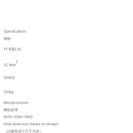
Specifications
规格
TF-
FZG
-
30
2
3
2
.
46
m
30
0KG
550
kg
Microprocessor
微机处理
8050
×
2500
×
3600
Final dimension based on design)
（以最终设计尺寸为准）