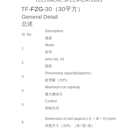
TECHNICAL SPECIFICATIONS
TF-
FZG
-
30
（
30
平方）
General Detail
总述
Description
Sr. No.
描述
Mode
1
型号
area (sq. m)
2
面积
Processing capacity
(approx.)
3
处理
量（大约）
Maximum ice capacity
4
最大捕冰力
Control
5
控制方式
Dimension of unit (approx.) (L
×
W
×
H) (mm)
6
外型尺寸（大约）（长
×宽×高）