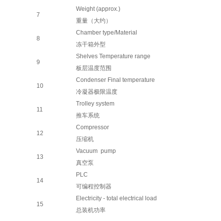
Weight (approx.)
7
重量（大约）
Chamber type
/
Material
8
冻干箱外型
Shelves
Temperature range
9
板层
温度范围
Condenser Final temperature
10
冷凝器
极限温度
Trolley system
11
推车系统
Compressor
12
压缩机
Vacuum pump
13
真空泵
PLC
14
可编程控制器
Electricity - total electrical load
1
5
总装机功率