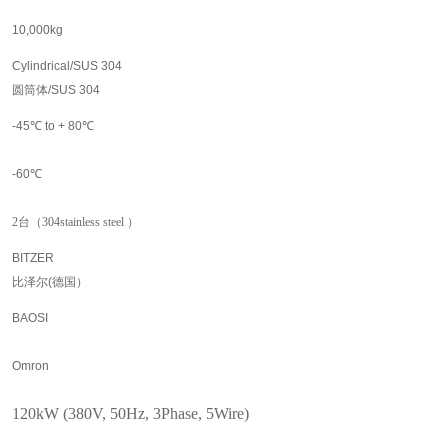
10
,
0
00kg
Cylindrical
/
SUS 304
圆筒体
/
SUS 304
-
45
℃
to + 80
℃
-6
0
℃
2
台
（
304stainless steel
）
BITZER
比泽尔
(
德国）
B
AOSI
Omron
120
kW
(380V, 50Hz, 3Phase, 5Wire)