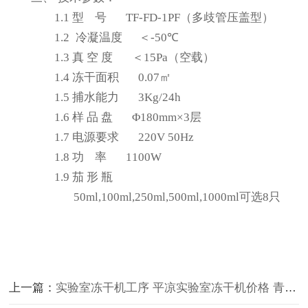
1.1
型
号
TF-
FD
-1PF
（
多歧管压盖型）
1.2
冷凝温度
＜
-50
℃
1.3
真
空
度
＜
15Pa
（空载）
1.4
冻干面积
0.07
㎡
1.5
捕水能力
3Kg/24h
1.6
样
品
盘
Φ
180
mm×
3
层
1.7
电源要求
220V 50Hz
1.8
功
率
11
00W
1.9
茄
形
瓶
50ml,100ml,250ml,500ml,1000ml可选8只
上一篇：
实验室冻干机工序 平凉实验室冻干机价格 青海实验室冷冻干燥机