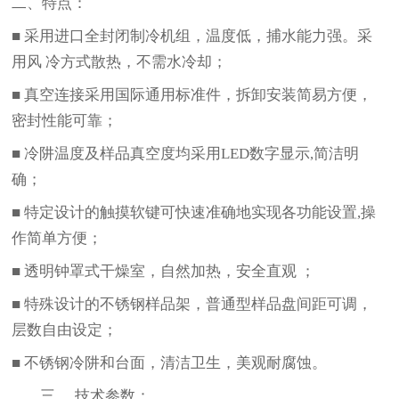
二、
特点：
■
采用进口全封闭制冷机组，温度低，捕水能力强。采
用风
冷方式散热，不需水冷却
；
■
真空连接采用国际通用标准件，拆卸安装简易方便，
密封性能可靠
；
■
冷阱温度及样品真空度均采用
LED
数字显示
,
简洁明
确
；
■
特定设计的触摸软键可快速准确地实现各功能设置
,
操
作简单方便
；
■
透明钟罩式干燥室，自然加热，安全直观
；
■
特殊设计的不锈钢样品架，普通型样品盘间距可调，
层数自由设定
；
■
不锈钢冷阱和台面，清洁卫生，美观耐腐蚀
。
三、
技术参数：