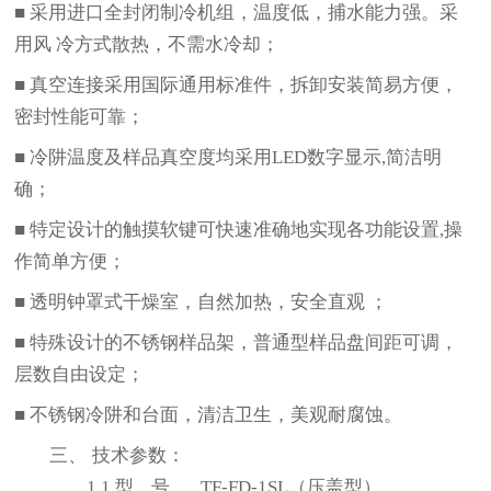
■
采用进口全封闭制冷机组，温度低，捕水能力强。采
用风
冷方式散热，不需水冷却
；
■
真空连接采用国际通用标准件，拆卸安装简易方便，
密封性能可靠
；
■
冷阱温度及样品真空度均采用
LED
数字显示
,
简洁明
确
；
■
特定设计的触摸软键可快速准确地实现各功能设置
,
操
作简单方便
；
■
透明钟罩式干燥室，自然加热，安全直观
；
■
特殊设计的不锈钢样品架，普通型样品盘间距可调，
层数自由设定
；
■ 不锈钢冷阱和台面，清洁卫生，美观耐腐蚀
。
三、
技术参数：
1.1
型
号
TF-
FD
-1SL
（压盖型）