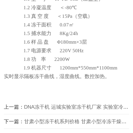
1.2
冷凝温度
＜
-80
℃
1.3
真
空
度
＜
15Pa
（空载）
1.4
冻干面积
0.07
㎡
1.5
捕水能力
8Kg/24h
1.6
样
品
盘
Φ
180
mm×
3
层
1.7
电源要求
220V 50Hz
1.8
功
率
22
00W
1.9
机器尺寸
1200
mm*
55
0mm*
11
00mm
实时显示隔板冻干曲线，湿度曲线。数控加热。
上一篇：
DNA冻干机 运城实验室冻干机厂家 实验室冷冻干燥机生产
下一篇：
甘肃小型冻干机系列价格 甘肃小型冷冻干燥机价格 公主岭小型冻干机