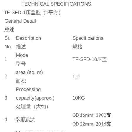
TECHNICAL SPECIFICATIONS
TF-
SFD
-
1
压盖型
（
1
平方）
General Detail
总述
Sr.
Description
Specifications
No.
描述
规格
Mode
1
TF
-
SFD
-10
压盖
型号
area (sq. m)
2
1
㎡
面积
Processing
3
capacity
(approx.)
10KG
处理
量（大约）
支
OD 16mm
3900
4
装瓶能力
支
OD 22mm
2
016