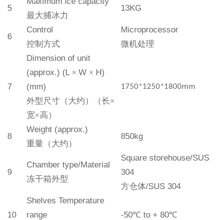
Maximum ice capacity
5
13KG
最大捕冰力
Control
Microprocessor
6
控制方式
微机处理
Dimension of unit
(approx.) (L
×
W
×
H)
7
(mm)
1750*1250*1800mm
外型尺寸（大约）（长
×
宽×高）
Weight (approx.)
8
85
0kg
重量（大约）
Square storehouse
/
SUS
Chamber type
/
Material
9
304
冻干箱外型
方仓
体
/
SUS 304
Shelves
Temperature
10
range
-
50
℃
to +
8
0
℃