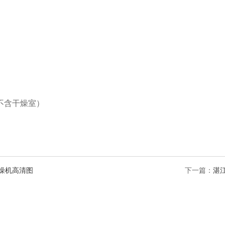
不含干燥室）
燥机高清图
下一篇：
湛