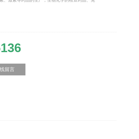
素、激素等药品的生产；生物化学的检查药品、免
5136
线留言