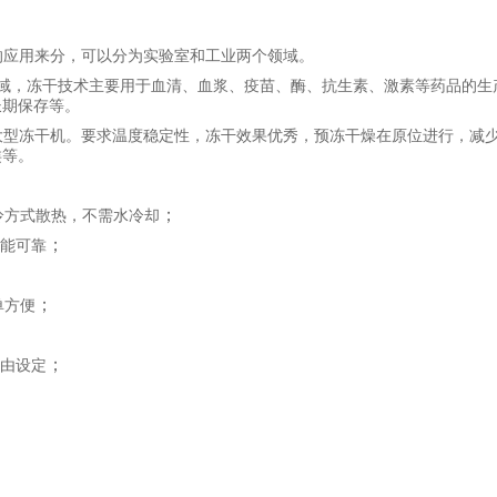
的应用来分，可以分为实验室和工业两个领域。
域，冻干技术主要用于血清、血浆、疫苗、酶、抗生素、激素等药品的生
长期保存等。
大型冻干机。要求温度稳定性，冻干效果优秀，预冻干燥在原位进行，减
类等。
；
冷方式散热，不需水冷却
；
能可靠
；
单方便
；
由设定