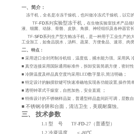
一、简介：
冻干机，全名是冷冻干燥机，也叫做冷冻式干燥机，以它
实验型冻干机，
TF-
FD
系列
在生物实验室技术产品领
液、细菌、动脉、骨骼、皮肤、角膜、神经组织及各种器官
TF-
SFD
系列生产型方舱冻干机，是一种用于工业生产的
工业加工，如食品脱水，汤料、蔬菜、方便食品、速溶、肉
二、
特点：
■
采用进口全封闭制冷机组，温度低，捕水能力强。采用风
■
真空连接采用国际通用标准件，拆卸安装简易方便，密封性
；
■
冷阱温度及样品真空度均采用
LED
数字显示
,
简洁明确
■
特定设计的触摸软键可快速准确地实现各功能设置
,
操作简
；
■
透明钟罩式干燥室，自然加热，安全直观
■
特殊设计的不锈钢样品架，普通型样品盘间距可调，层数自
■ 不锈钢冷阱和台面，清洁卫生，美观耐腐蚀
。
三、
技术参数
1.1
型
号
TF-
FD
-27
（普通型）
1.2
冷凝温度
＜
-80
℃