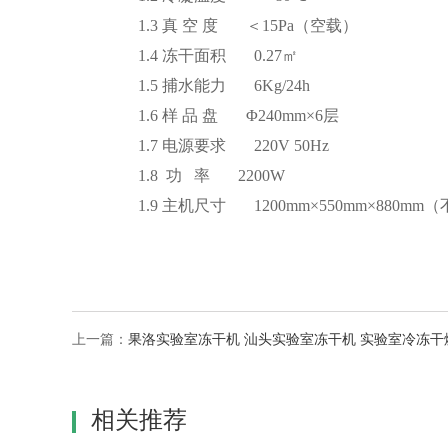
1.3
真
空
度
＜
15Pa
（空载）
1.4
冻干面积
0.27
㎡
1.5
捕水能力
6Kg/24h
1.6
样
品
盘
Φ2
4
0mm×
6
层
1.7
电源要求
220V 50Hz
1.8
功
率
22
00W
1.9
主机尺寸
1200mm
×
550mm
×
8
80
mm
（
上一篇：
果洛实验室冻干机 汕头实验室冻干机 实验室冷冻干
相关推荐