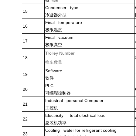
板间距
Condenser type
1
5
冷凝器外型
Final temperature
16
极限温度
Final vacuum
1
7
极限真空
Trolley Number
18
推车数量
Software
1
9
软件
PLC
2
0
可编程控制器
Industrial personal Computer
21
工控机
Electricity - total electrical load
22
总装机功率
Cooling water for refrigerant cooling
2
3