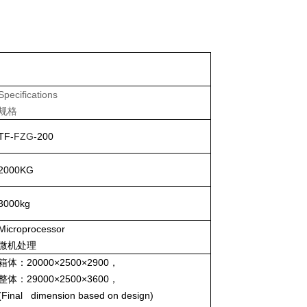
Specifications
规格
TF-
FZG
-
2
00
2
000KG
3000
kg
Microprocessor
微机处理
箱体：
20000
×2500×
29
00，
整体
：
29000
×
2500
×3
60
0，
(Final dimension based on design)