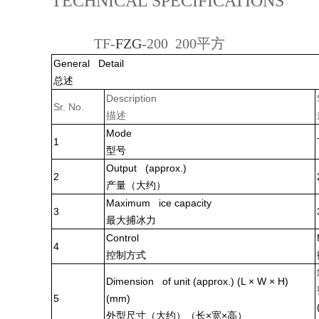
TECHNICAL SPECIFICATIONS
TF-
FZG
-
2
00
200
平方
General Detail
总述
Description
Sr. No.
描述
Mode
1
型号
Output (approx.)
2
产量（大约）
Maximum ice capacity
3
最大捕冰力
Control
4
控制方式
Dimension of unit (approx.) (L × W × H)
5
(mm)
外型尺寸（大约）（长×宽×高）