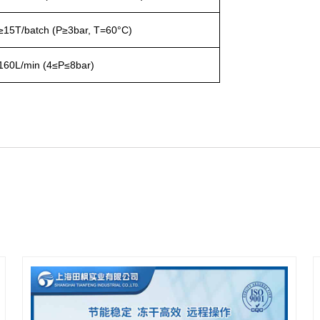
≥15T/batch (P≥3bar, T=60°C)
160L/min (4
≤P≤8bar)