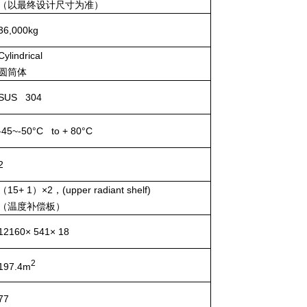
（以最终设计尺寸为准）
36
,000kg
Cylindrical
圆筒体
SUS 304
-45~-50°C to + 80°C
2
（1
5
+ 1）×2，(upper radiant shelf)
（温度补偿板）
12160
× 54
1
× 18
2
197.4
m
77